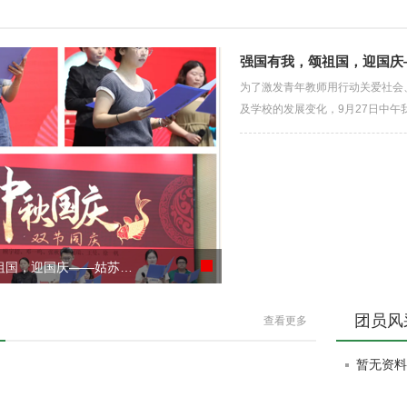
强国有我，颂祖国，迎国庆
为了激发青年教师用行动关爱社会
及学校的发展变化，9月27日中
祖国，迎国庆——姑苏…
团员风
查看更多
暂无资