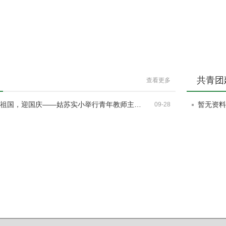
共青团
查看更多
祖国，迎国庆——姑苏实小举行青年教师主…
暂无资
09-28