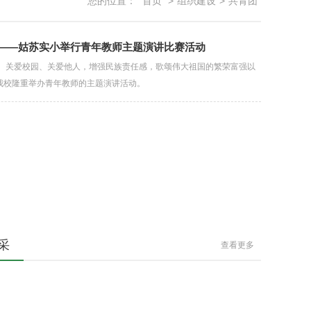
您的位置：
首页
>
组织建设
>
共青团
——姑苏实小举行青年教师主题演讲比赛活动
、关爱校园、关爱他人，增强民族责任感，歌颂伟大祖国的繁荣富强以
午我校隆重举办青年教师的主题演讲活动。
采
查看更多
料