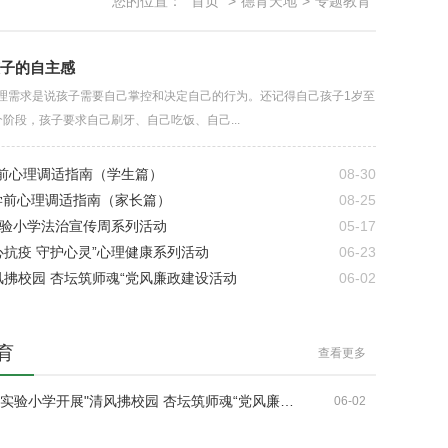
您的位置：
首页
>
德育天地
>
专题教育
孩子的自主感
理需求是说孩子需要自己掌控和决定自己的行为。还记得自己孩子1岁至
阶段，孩子要求自己刷牙、自己吃饭、自己...
学前心理调适指南（学生篇）
08-30
学前心理调适指南（家长篇）
08-25
实验小学法治宣传周系列活动
05-17
心抗疫 守护心灵”心理健康系列活动
06-23
风拂校园 杏坛筑师魂“党风廉政建设活动
06-02
育
查看更多
实验小学开展"清风拂校园 杏坛筑师魂“党风廉…
06-02