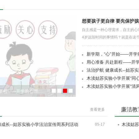
想要孩子更自律 要先保护
自主感是一种心理需求，自主的心
4岁这段时间的事情吗？就是在这个
新学期，“心”开始——开
用心准备 共赴新程——开
法治护航 健康成长--姑苏
木渎姑苏实验小学开展“同
木渎姑苏实验小学开展"清
赴新程——开学前心理…
廉洁教
查看更多
康成长--姑苏实验小学法治宣传周系列活动
木渎姑苏
05-17