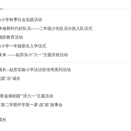
验小学秋季社会实践活动
 争做新时代好队员——二年级少先队员分批入队仪式
小国防教育活动
验小学一年级新生入学仪式
未来 ——姑苏实小“六一”主题庆祝活动
成长--姑苏实验小学法治宣传周系列活动
实践“乐”成长
书香溢满校园"“庆六一”主题活动
0学年第二学期开学第一课·战“疫”故事会
成长