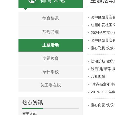
主题活动
吴中区姑苏实
德育快讯
红领巾爱祖国
常规管理
2024姑苏实
吴中区姑苏实
主题活动
童心飞扬 筑梦
专题教育
法治护航 健康
秋日“趣”研学 
家长学校
八礼四仪
"读点亮童年 
关工委在线
2019-202
热点资讯
童心向党 快乐
暂无资料