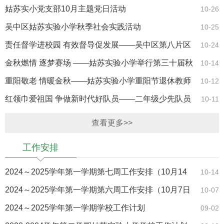
姑苏实小党支部10月主题党日活动
10-26
吴中区姑苏实验小学秋季社会实践活动
10-25
责任督学进校园 有效督导促发展——吴中区第八片区
10-24
责任督学莅校督导
金秋燃情 逐梦赛场 ——姑苏实验小学举行第三十届秋
10-14
季运动会
重阳敬老 情暖金秋——姑苏实验小学重阳节退休教师
10-12
返校活动
红领巾爱祖国 争做新时代好队员——二年级少先队员
10-11
分批入队仪式
查看更多>>
工作安排
2024～2025学年第一学期第七周工作安排（10月14
10-14
日～10月18日）
2024～2025学年第一学期第六周工作安排（10月7日
10-07
～10月12日）
2024～2025学年第一学期学校工作计划
09-02